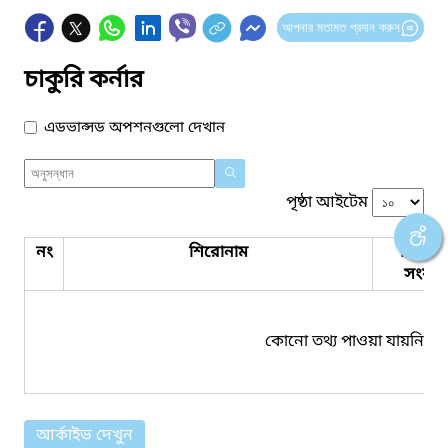
আপনার মতামত প্রদান করুন
চাকুরি কর্নার
এডভান্সড অপশনগুলো দেখান
পৃষ্ঠা আইটেম
নং
শিরোনাম
পিডিএ
সংযুক্ত
কোনো তথ্য পাওয়া যায়নি।
আর্কাইভ দেখুন