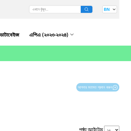
BN
ডাটাবেইজ
এপিএ (২০২৩-২০২৪)
আপনার মতামত প্রদান করুন
পৃষ্ঠা আইটেম