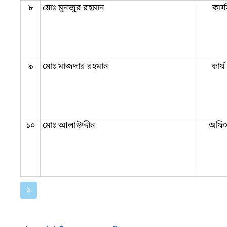
৮
মোঃ মুনজুর রহমান
কার্
৯
মোঃ মাজদার রহমান
কার্
১০
মোঃ আলাউদ্দীন
অফি
১