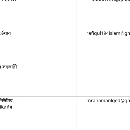
্ভেয়ার
rafiqul194islam@g
 সহকারী
পিউটার
mrahamanlged@gm
ারেটর