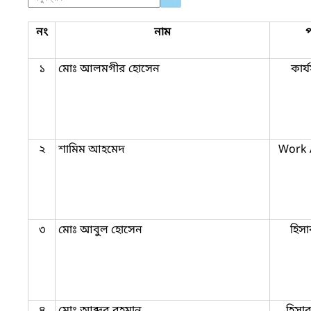
নং
নাম
১
মোঃ আলমগীর হোসেন
কার্
২
শামিম আহমেদ
Work 
৩
মোঃ আবুল হোসেন
হিসা
৪
মোঃ আব্দুর রহমান
হিসা