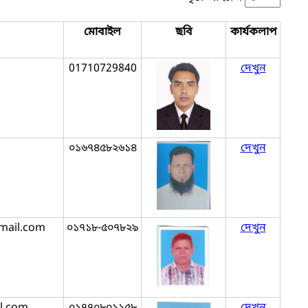
মোবাইল
ছবি
কার্যকলাপ
01710729840
দেখুন
০১৬৭৪৫৮২৬১৪
দেখুন
mail.com
০১৭১৮-৫০৭৮২৯
দেখুন
l.com
০১৭৭০৮০১১৫৮
দেখুন