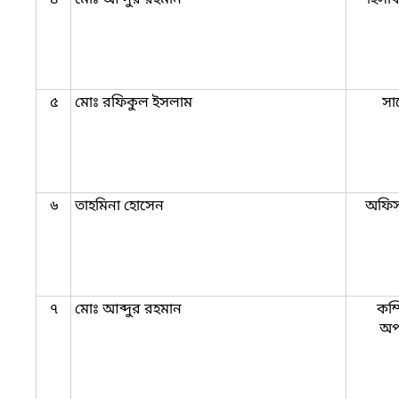
৫
মোঃ রফিকুল ইসলাম
সার
৬
তাহমিনা হোসেন
অফিস
৭
মোঃ আব্দুর রহমান
কম্
অপ