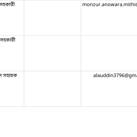
যসহকারী
monzur.anowara.mithi
য সহকারী
স সহায়ক
alauddin3796@gma