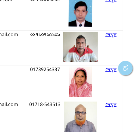
mail.com
০১৭১৩৭১৫৯০৯
দেখুন
01739254337
দেখুন
ail.com
01718-543513
দেখুন