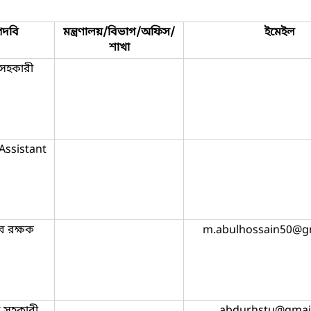
পদবি
মন্ত্রণালয়/বিভাগ/অফিস/
ইমেইল
শাখা
যসহকারী
Assistant
ব রক্ষক
m.abulhossain50@g
ব সহকারী
abdurhstu@gmai