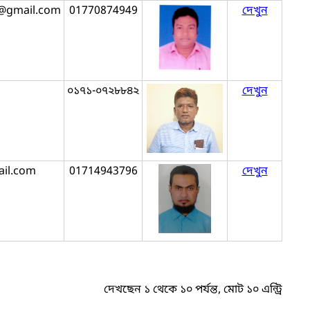
@gmail.com
01770874949
দেখুন
০১৭১-০৭২৮৮৪২
দেখুন
il.com
01714943796
দেখুন
দেখছেন ১ থেকে ১০ পর্যন্ত, মোট ১০ এন্ট্রি