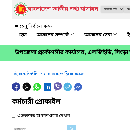
বাংলাদেশ জাতীয় তথ্য বাতায়ন
মেনু নির্বাচন করুন
আমাদের সম্পর্কে
আমাদের সেবা
ই
উপজেলা প্রকৌশলীর কার্যালয়, এলজিইডি, সিংড়
এই কনটেন্টটি শেয়ার করতে ক্লিক করুন
কর্মচারী প্রোফাইল
এডভান্সড অপশনগুলো দেখান