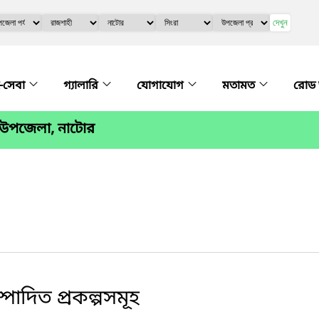
দেখুন
-সেবা
গ্যালারি
যোগাযোগ
মতামত
রোড 
া উপজেলা, নাটোর
পাদিত প্রকল্পসমূহ